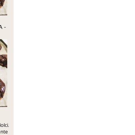
 -
olci.
ente