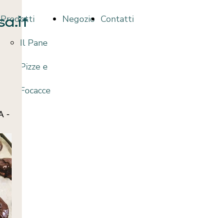
a.it
Prodotti
Negozio
Contatti
Il Pane
Pizze e
Focacce
 -