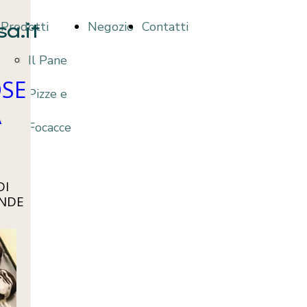
a.it
Prodotti
Negozio
Contatti
Il Pane
SE
Pizze e
A
Focacce
DI
ANDE